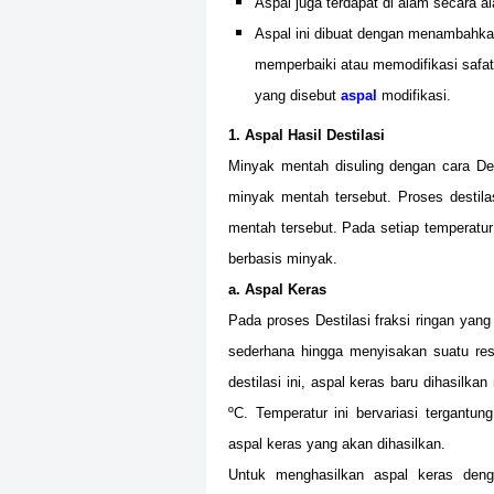
Aspal juga terdapat di alam secara al
Aspal ini dibuat dengan menambahka
memperbaiki atau memodifikasi safat
yang disebut
aspal
modifikasi.
1. Aspal Hasil Destilasi
Minyak mentah disuling dengan cara Dest
minyak mentah tersebut. Proses destila
mentah tersebut. Pada setiap temperatur 
berbasis minyak.
a. Aspal Keras
Pada proses Destilasi fraksi ringan yan
sederhana hingga menyisakan suatu re
destilasi ini, aspal keras baru dihasilka
ºC. Temperatur ini bervariasi tergantu
aspal keras yang akan dihasilkan.
Untuk menghasilkan aspal keras denga