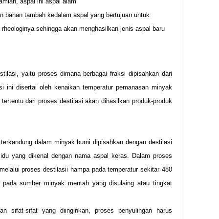
amiah, aspal ini aspal alam
n bahan tambah kedalam aspal yang bertujuan untuk
 rheologinya sehingga akan menghasilkan jenis aspal baru
ilasi, yaitu proses dimana berbagai fraksi dipisahkan dari
si ini disertai oleh kenaikan temperatur pemanasan minyak
tertentu dari proses destilasi akan dihasilkan produk-produk
g terkandung dalam minyak bumi dipisahkan dengan destilasi
sidu yang dikenal dengan nama aspal keras. Dalam proses
n melalui proses destilasii hampa pada temperatur sekitar 480
ng pada sumber minyak mentah yang disulaing atau tingkat
n sifat-sifat yang diinginkan, proses penyulingan harus