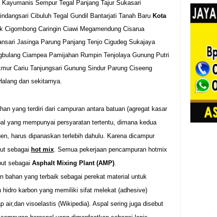
Kayumanis Sempur Tegal Panjang Tajur Sukasari
dangsari Cibuluh Tegal Gundil Bantarjati Tanah Baru
Kota
uk Cigombong Caringin Ciawi Megamendung Cisarua
sari Jasinga Parung Panjang Tenjo Cigudeg Sukajaya
gbulang Ciampea Pamijahan Rumpin Tenjolaya Gunung Putri
mur Cariu Tanjungsari Gunung Sindur Parung Ciseeng
alang dan sekitarnya.
an yang terdiri dari campuran antara batuan (agregat kasar
pal yang mempunyai persyaratan tertentu, dimana kedua
n, harus dipanaskan terlebih dahulu. Karena dicampur
but sebagai
hot mix
. Semua pekerjaan pencampuran hotmix
but sebagai
Asphalt Mixing Plant (AMP)
.
n bahan yang terbaik sebagai perekat material untuk
 hidro karbon yang memiliki sifat melekat (adhesive)
 air,dan visoelastis (Wikipedia). Aspal sering juga disebut