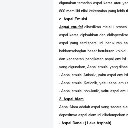
digunakan terhadap aspal keras atau yan
800 memiliki nilai kekentalan yang lebih t
c. Aspal Emulsi
Aspal emulsi
dihasilkan melalui proses 
aspal keras dipisahkan dan didispersika
aspal yang terdispersi ini berukuran s
bahkansebagian besar berukuran koloid.
dan kecepatan pengikatan aspal emulsi y
yang digunakan, Aspal emulsi yang dihas
· Aspal emulsi Anionik, yaitu aspal emulsi
· Aspal emulsi Kationik, yaitu aspal emuls
· Aspal emulsi non-Ionik, yaitu aspal emul
2. Aspal Alam
Aspal Alam adalah aspal yang secara alam
depositnya aspal alam ini dikelompokan m
· Aspal Danau ( Lake Asphalt)