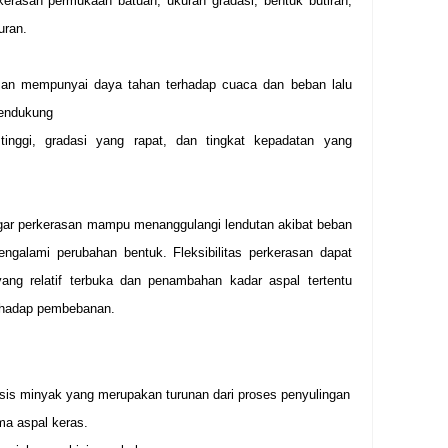
kerasan permukaan batuan, ukuran gradasi, bentuk butiran,
uran.
san mempunyai daya tahan terhadap cuaca dan beban lalu
mendukung
 tinggi, gradasi yang rapat, dan tingkat kepadatan yang
ar perkerasan mampu menanggulangi lendutan akibat beban
engalami perubahan bentuk. Fleksibilitas perkerasan dapat
ang relatif terbuka dan penambahan kadar aspal tertentu
rhadap pembebanan.
sis minyak yang merupakan turunan dari proses penyulingan
ma aspal keras.