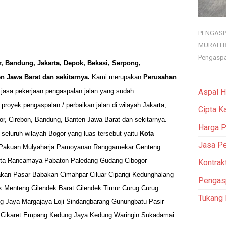
PENGASP
MURAH B
Pengaspa
, Bandung, Jakarta, Depok, Bekasi, Serpong,
n Jawa Barat dan sekitarnya
.
Kami merupakan
Perusahan
 jasa pekerjaan pengaspalan jalan yang sudah
Aspal H
royek pengaspalan / perbaikan jalan di wilayah Jakarta,
Cipta K
or, Cirebon, Bandung, Banten Jawa Barat
dan sekitarnya.
Harga P
 seluruh wilayah Bogor yang luas tersebut yaitu
Kota
Jasa Pe
g Pakuan Mulyaharja Pamoyanan Ranggamekar Genteng
erta Rancamaya Pabaton Paledang Gudang Cibogor
Kontrak
kan Pasar Babakan Cimahpar Ciluar Ciparigi Kedunghalang
Pengas
 Menteng Cilendek Barat Cilendek Timur Curug Curug
Tukang
g Jaya Margajaya Loji Sindangbarang Gunungbatu Pasir
 Cikaret Empang Kedung Jaya Kedung Waringin Sukadamai