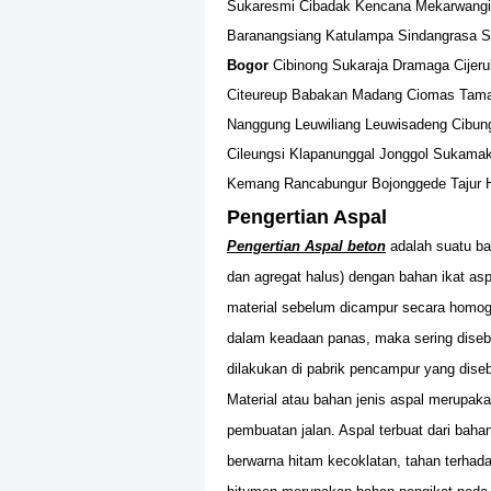
Sukaresmi Cibadak Kencana Mekarwangi 
Baranangsiang Katulampa Sindangrasa Sin
Bogor
Cibinong Sukaraja Dramaga Cijer
Citeureup Babakan Madang Ciomas Taman
Nanggung Leuwiliang Leuwisadeng Cibun
Cileungsi Klapanunggal Jonggol Sukamak
Kemang Rancabungur Bojonggede Tajur H
Pengertian Aspal
Pengertian Aspal beton
adalah suatu bah
dan agregat halus) dengan bahan ikat as
material sebelum dicampur secara homoge
dalam keadaan panas, maka sering dise
dilakukan di pabrik pencampur yang dise
Material atau bahan jenis aspal merupaka
pembuatan jalan. Aspal terbuat dari bahan
berwarna hitam kecoklatan, tahan terhadap