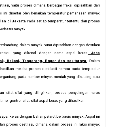
ilasi, yaitu proses dimana berbagai fraksi dipisahkan dari
si ini disertai oleh kenaikan temperatur pemanasan minyak
lan di Jakarta
Pada setiap temperatur tertentu dari proses
berbasis minyak.
g terkandung dalam minyak bumi dipisahkan dengan destilasi
residu yang dikenal dengan nama aspal keras.
Jasa
ok, Bekasi, Tangerang, Bogor dan sekitarnya.
Dalam
dihasilkan melalui proses destilasii hampa pada temperatur
si tergantung pada sumber minyak mentah yang disulaing atau
n sifat-sifat yang diinginkan, proses penyulingan harus
 mengontrol sifat-sifat aspal keras yang dihasilkan.
aspal keras dengan bahan pelarut berbasis minyak. Aspal ini
ari proses destilasi, dimana dalam proses ini raksi minyak