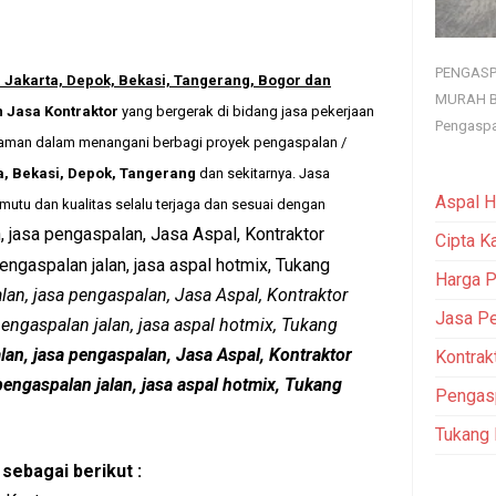
PENGASP
 Jakarta, Depok, Bekasi, Tangerang, Bogor dan
MURAH B
 Jasa Kontraktor
yang bergerak di bidang jasa pekerjaan
Pengaspa
laman dalam menangani berbagi proyek pengaspalan /
a, Bekasi, Depok, Tangerang
dan sekitarnya.
Jasa
Aspal H
tu dan kualitas selalu terjaga dan sesuai dengan
n, jasa pengaspalan, Jasa Aspal, Kontraktor
Cipta K
pengaspalan jalan, jasa aspal hotmix, Tukang
Harga P
alan, jasa pengaspalan, Jasa Aspal, Kontraktor
Jasa Pe
pengaspalan jalan, jasa aspal hotmix, Tukang
alan, jasa pengaspalan, Jasa Aspal, Kontraktor
Kontrak
pengaspalan jalan, jasa aspal hotmix, Tukang
Pengas
Tukang
sebagai berikut :