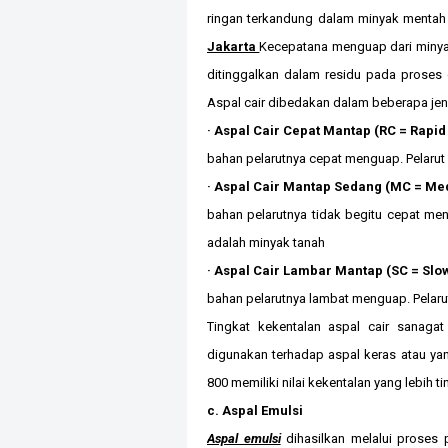
ringan terkandung dalam minyak mentah 
Jakarta
Kecepatana menguap dari minyak
ditinggalkan dalam residu pada proses d
Aspal cair dibedakan dalam beberapa jenis
· Aspal Cair Cepat Mantap (RC = Rapid
bahan pelarutnya cepat menguap. Pelarut 
· Aspal Cair Mantap Sedang (MC = Me
bahan pelarutnya tidak begitu cepat men
adalah minyak tanah
· Aspal Cair Lambar Mantap (SC = Slo
bahan pelarutnya lambat menguap. Pelarut
Tingkat kekentalan aspal cair sanagat
digunakan terhadap aspal keras atau yan
800 memiliki nilai kekentalan yang lebih t
c. Aspal Emulsi
Aspal emulsi
dihasilkan melalui proses p