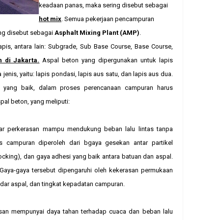
keadaan panas, maka sering disebut sebagai
hot mix
. Semua pekerjaan pencampuran
ng disebut sebagai
Asphalt Mixing Plant (AMP)
.
lapis, antara lain: Subgrade, Sub Base Course, Base Course,
 di Jakarta.
Aspal beton yang dipergunakan untuk lapis
 jenis, yaitu: lapis pondasi, lapis aus satu, dan lapis aus dua.
 yang baik, dalam proses perencanaan campuran harus
al beton, yang meliputi:
gar perkerasan mampu mendukung beban lalu lintas tanpa
as campuran diperoleh dari bgaya gesekan antar partikel
erlocking), dan gaya adhesi yang baik antara batuan dan aspal.
Gaya-gaya tersebut dipengaruhi oleh kekerasan permukaan
kadar aspal, dan tingkat kepadatan campuran.
san mempunyai daya tahan terhadap cuaca dan beban lalu