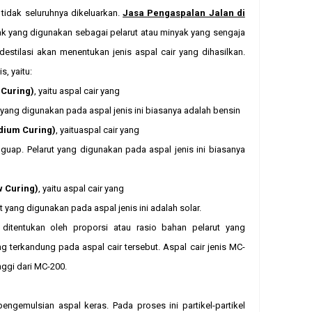
tidak seluruhnya dikeluarkan.
Jasa Pengaspalan Jalan di
 yang digunakan sebagai pelarut atau minyak yang sengaja
estilasi akan menentukan jenis aspal cair yang dihasilkan.
, yaitu:
 Curing)
, yaitu aspal cair yang
yang digunakan pada aspal jenis ini biasanya adalah bensin
dium Curing)
, yaituaspal cair yang
guap. Pelarut yang digunakan pada aspal jenis ini biasanya
w Curing)
, yaitu aspal cair yang
 yang digunakan pada aspal jenis ini adalah solar.
 ditentukan oleh proporsi atau rasio bahan pelarut yang
g terkandung pada aspal cair tersebut. Aspal cair jenis MC-
inggi dari MC-200.
engemulsian aspal keras. Pada proses ini partikel-partikel