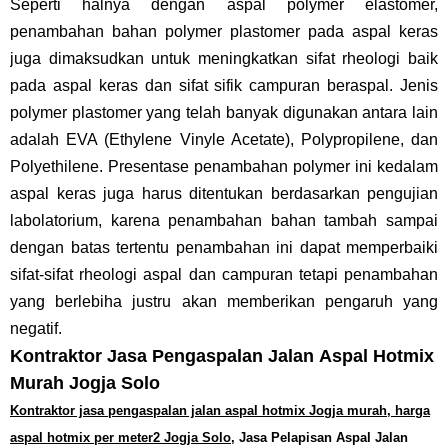
Seperti halnya dengan aspal polymer elastomer,
penambahan bahan polymer plastomer pada aspal keras
juga dimaksudkan untuk meningkatkan sifat rheologi baik
pada aspal keras dan sifat sifik campuran beraspal. Jenis
polymer plastomer yang telah banyak digunakan antara lain
adalah EVA (Ethylene Vinyle Acetate), Polypropilene, dan
Polyethilene. Presentase penambahan polymer ini kedalam
aspal keras juga harus ditentukan berdasarkan pengujian
labolatorium, karena penambahan bahan tambah sampai
dengan batas tertentu penambahan ini dapat memperbaiki
sifat-sifat rheologi aspal dan campuran tetapi penambahan
yang berlebiha justru akan memberikan pengaruh yang
negatif.
Kontraktor
J
asa
P
engaspalan
J
alan
Aspal Hotmix
Murah Jogja Solo
Kontraktor jasa pengaspalan jalan aspal hotmix Jogja murah, harga
aspal hotmix per meter2 Jogja Solo,
Jasa Pelapisan Aspal Jalan